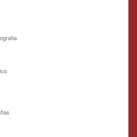
e
ografia
ico
fias