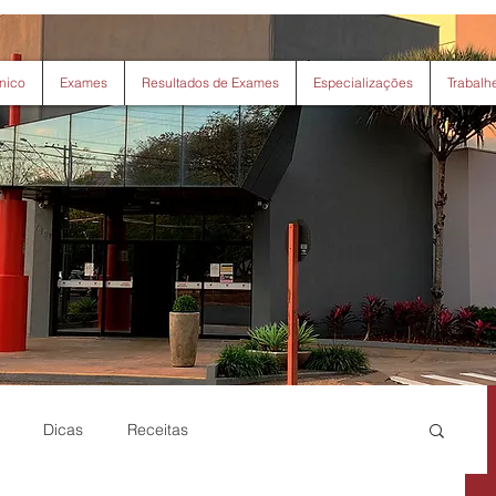
nico
Exames
Resultados de Exames
Especializações
Trabalh
Dicas
Receitas