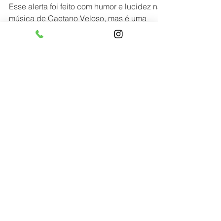
"Atrás do trio elétrico só
não vai quem já morreu"
Esse alerta foi feito com humor e lucidez na
música de Caetano Veloso, mas é uma
verdade, por isso é importante proteger o
coração.♥️...