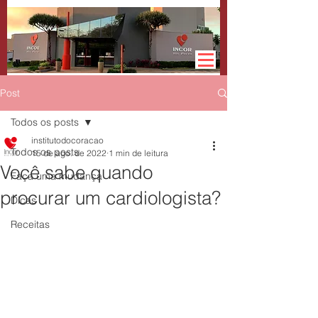
Post
Todos os posts
institutodocoracao
Todos os posts
15 de ago. de 2022
1 min de leitura
Você sabe quando
Faça uma mudança
procurar um cardiologista?
Dicas
Receitas