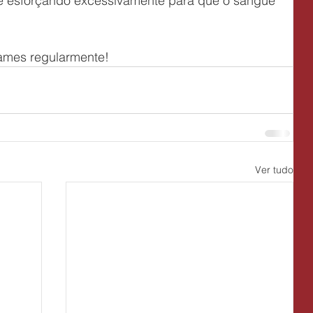
se esforçando excessivamente para que o sangue 
ames regularmente!
Ver tudo