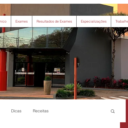
nico
Exames
Resultados de Exames
Especializações
Trabalh
Dicas
Receitas