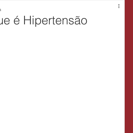
a
ue é Hipertensão