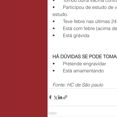
•	Tomou outra vacina cont
•	Participou de estudo de vacina anti-Covid-19. Espere ser chamada pelo 
estudo.
•	Teve febre nas últimas 2
•	Está com febre (acima d
•	Está grávida
HÁ DÚVIDAS SE PODE TOMA
•	Pretende engravidar
•	Está amamentando
Fonte: HC de São paulo