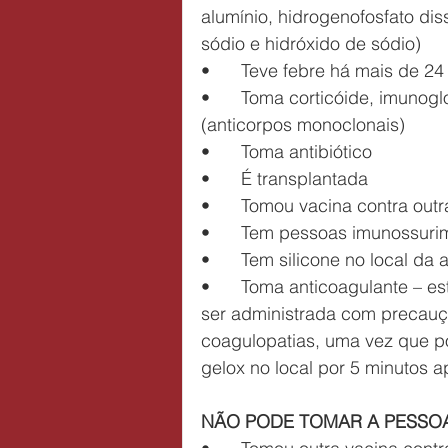
alumínio, hidrogenofosfato dis
sódio e hidróxido de sódio)
•	Teve febre há mais de 24
•	Toma corticóide, imunoglobulina, imunossupressor e imunobiológico 
(anticorpos monoclonais)
•	Toma antibiótico
•	É transplantada
•	Tomou vacina contra out
•	Tem pessoas imunossur
•	Tem silicone no local da
•	Toma anticoagulante – esta vacina, assim como todas as injetáveis, deve 
ser administrada com precau
coagulopatias, uma vez que p
gelox no local por 5 minutos a
NÃO PODE TOMAR A PESSO