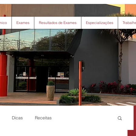
nico
Exames
Resultados de Exames
Especializações
Trabalh
Dicas
Receitas