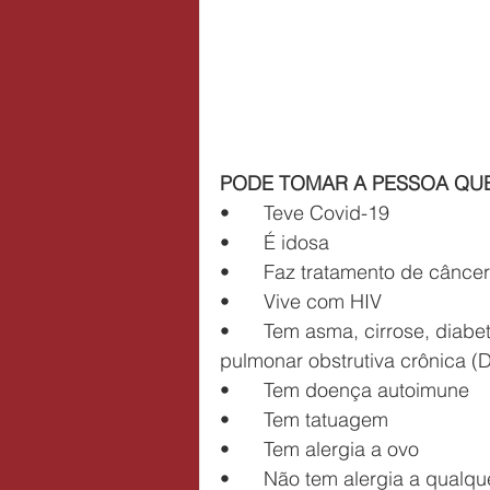
PODE TOMAR A PESSOA QUE
•	Teve Covid-19
•	É idosa
•	Faz tratamento de câncer
•	Vive com HIV
•	Tem asma, cirrose, diabetes, pressão alta, cardiopatia, epilepsia, doença 
pulmonar obstrutiva crônica 
•	Tem doença autoimune
•	Tem tatuagem
•	Tem alergia a ovo
•	Não tem alergia a qualquer dos componentes da vacina (hidróxido de 