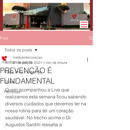
Post
Todos os posts
institutodocoracao
Todos os posts
21 de set. de 2021
1 min de leitura
PREVENÇÃO É
Faça uma mudança
FUNDAMENTAL
Dicas
Quem acompanhou a Live que 
Receitas
realizamos esta semana ficou sabendo 
diversos cuidados que devemos ter na 
nossa rotina para ter um coração 
saudável. No trecho acima o Dr. 
Augustos Sardilli ressalta a 