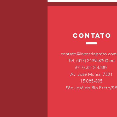
contato
Arritmias cardíacas
contato@incorriopreto.com
Tel. (017) 2139-8300 ou
(017) 3512 4300
Av. José Munia, 7301
15 085-895
São José do Rio Preto/S