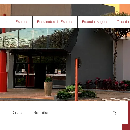
nico
Exames
Resultados de Exames
Especializações
Trabalh
Dicas
Receitas