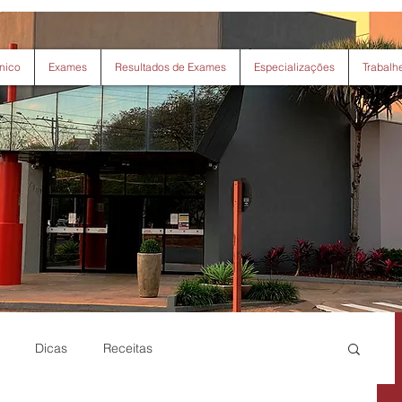
nico
Exames
Resultados de Exames
Especializações
Trabalh
Dicas
Receitas