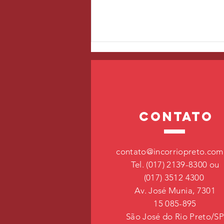
contato
Arritmias cardíacas
contato@incorriopreto.com
Tel. (017) 2139-8300 ou
(017) 3512 4300
Av. José Munia, 7301
15 085-895
São José do Rio Preto/S