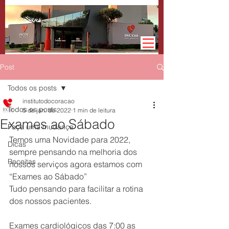
Post
Todos os posts
institutodocoracao
Todos os posts
5 de jan. de 2022
1 min de leitura
Exames ao Sábado
Faça uma mudança
Temos uma Novidade para 2022, 
Dicas
sempre pensando na melhoria dos 
Receitas
nossos serviços agora estamos com 
“Exames ao Sábado”
Tudo pensando para facilitar a rotina 
dos nossos pacientes.
Exames cardiológicos das 7:00 as 