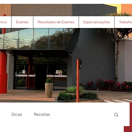
nico
Exames
Resultados de Exames
Especializações
Trabalh
Dicas
Receitas