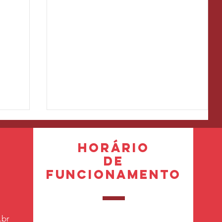
horário
de
funcionamento
Vai pular carnaval?🎊Pule e curta,
.br