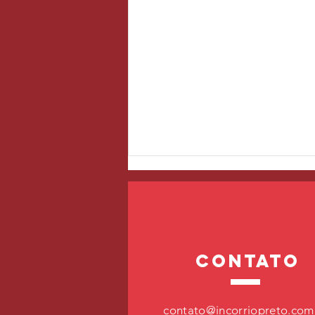
contato
Arritmias cardíacas
contato@incorriopreto.com