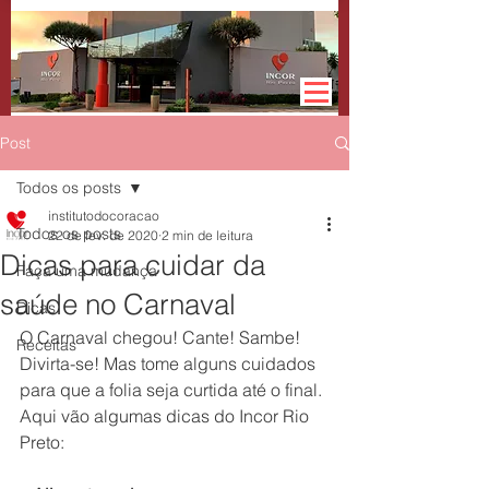
Post
Todos os posts
institutodocoracao
Todos os posts
22 de fev. de 2020
2 min de leitura
Dicas para cuidar da
Faça uma mudança
saúde no Carnaval
Dicas
O Carnaval chegou! Cante! Sambe! 
Receitas
Divirta-se! Mas tome alguns cuidados 
para que a folia seja curtida até o final. 
Aqui vão algumas dicas do Incor Rio 
Preto: