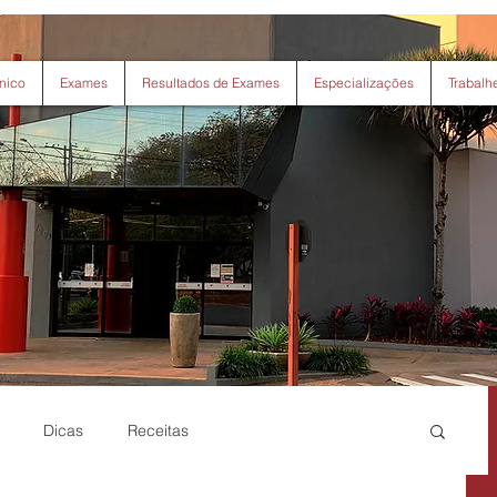
nico
Exames
Resultados de Exames
Especializações
Trabalh
Dicas
Receitas