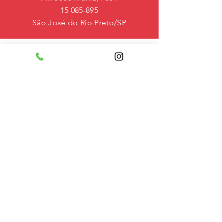
15 085-895
São José do Rio Preto/SP
horário
de
funcionamento
Segunda a Quinta 06:00 - 19:00
Sexta 06:00 - 18:00
Sábado e
Domingo - Fechado
Feriado - Fechado