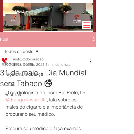
Post
Todos os posts
institutodocoracao
Todos os posts
31 de mai. de 2021
1 min de leitura
31 de maio - Dia Mundial
Faça uma mudança
sem Tabaco 🚭
Dicas
O cardiologista do Incor Rio Preto, Dr. 
Receitas
@draugustosardilli
 , fala sobre os 
males do cigarro e a importância de 
procurar o seu médico.
Procure seu médico e faça exames 