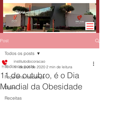
Post
Todos os posts
institutodocoracao
Todos os posts
11 de out. de 2020
2 min de leitura
11 de outubro, é o Dia
Faça uma mudança
Mundial da Obesidade
Dicas
Receitas